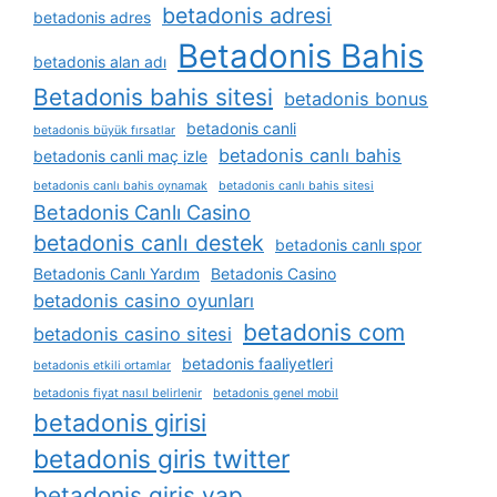
betadonis adresi
betadonis adres
Betadonis Bahis
betadonis alan adı
Betadonis bahis sitesi
betadonis bonus
betadonis canli
betadonis büyük fırsatlar
betadonis canlı bahis
betadonis canli maç izle
betadonis canlı bahis oynamak
betadonis canlı bahis sitesi
Betadonis Canlı Casino
betadonis canlı destek
betadonis canlı spor
Betadonis Canlı Yardım
Betadonis Casino
betadonis casino oyunları
betadonis com
betadonis casino sitesi
betadonis faaliyetleri
betadonis etkili ortamlar
betadonis fiyat nasıl belirlenir
betadonis genel mobil
betadonis girisi
betadonis giris twitter
betadonis giris yap