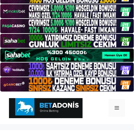
İçeriğe
atla
Menü