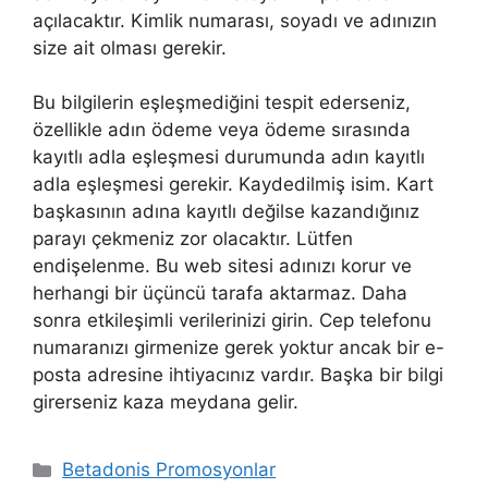
açılacaktır. Kimlik numarası, soyadı ve adınızın
size ait olması gerekir.
Bu bilgilerin eşleşmediğini tespit ederseniz,
özellikle adın ödeme veya ödeme sırasında
kayıtlı adla eşleşmesi durumunda adın kayıtlı
adla eşleşmesi gerekir. Kaydedilmiş isim. Kart
başkasının adına kayıtlı değilse kazandığınız
parayı çekmeniz zor olacaktır. Lütfen
endişelenme. Bu web sitesi adınızı korur ve
herhangi bir üçüncü tarafa aktarmaz. Daha
sonra etkileşimli verilerinizi girin. Cep telefonu
numaranızı girmenize gerek yoktur ancak bir e-
posta adresine ihtiyacınız vardır. Başka bir bilgi
girerseniz kaza meydana gelir.
Kategoriler
Betadonis Promosyonlar