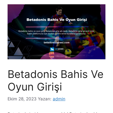
Betadonis Bahis Ve
Oyun Girişi
Ekim 28, 2023
Yazarı:
admin