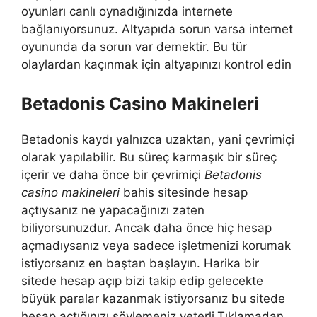
oyunları canlı oynadığınızda internete
bağlanıyorsunuz. Altyapıda sorun varsa internet
oyununda da sorun var demektir. Bu tür
olaylardan kaçınmak için altyapınızı kontrol edin
Betadonis Casino Makineleri
Betadonis kaydı yalnızca uzaktan, yani çevrimiçi
olarak yapılabilir. Bu süreç karmaşık bir süreç
içerir ve daha önce bir çevrimiçi
Betadonis
casino makineleri
bahis sitesinde hesap
açtıysanız ne yapacağınızı zaten
biliyorsunuzdur. Ancak daha önce hiç hesap
açmadıysanız veya sadece işletmenizi korumak
istiyorsanız en baştan başlayın. Harika bir
sitede hesap açıp bizi takip edip gelecekte
büyük paralar kazanmak istiyorsanız bu sitede
hesap açtığınızı söylemeniz yeterli.Tıklamadan