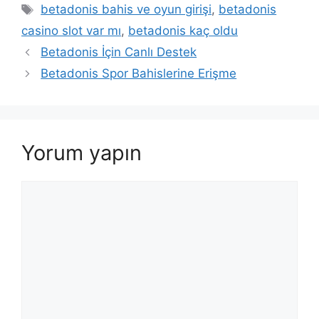
Etiketler
betadonis bahis ve oyun girişi
,
betadonis
casino slot var mı
,
betadonis kaç oldu
Betadonis İçin Canlı Destek
Betadonis Spor Bahislerine Erişme
Yorum yapın
Yorum