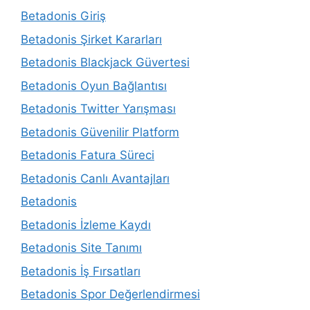
Betadonis Giriş
Betadonis Şirket Kararları
Betadonis Blackjack Güvertesi
Betadonis Oyun Bağlantısı
Betadonis Twitter Yarışması
Betadonis Güvenilir Platform
Betadonis Fatura Süreci
Betadonis Canlı Avantajları
Betadonis
Betadonis İzleme Kaydı
Betadonis Site Tanımı
Betadonis İş Fırsatları
Betadonis Spor Değerlendirmesi