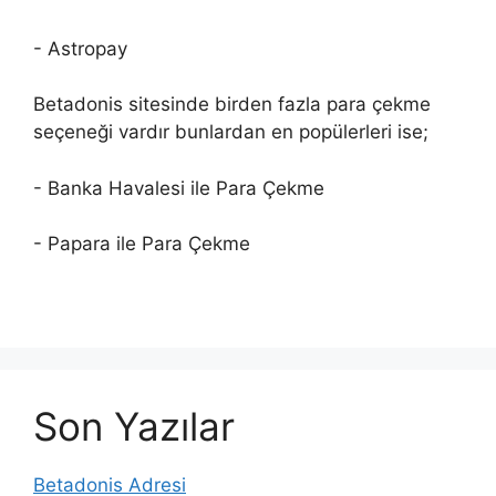
- Astropay
Betadonis sitesinde birden fazla para çekme
seçeneği vardır bunlardan en popülerleri ise;
- Banka Havalesi ile Para Çekme
- Papara ile Para Çekme
Son Yazılar
Betadonis Adresi