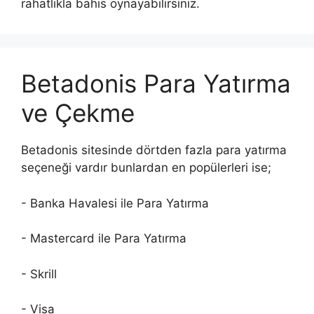
rahatlıkla bahis oynayabilirsiniz.
Betadonis Para Yatırma
ve Çekme
Betadonis sitesinde dörtden fazla para yatırma
seçeneği vardır bunlardan en popülerleri ise;
- Banka Havalesi ile Para Yatırma
- Mastercard ile Para Yatırma
- Skrill
- Visa