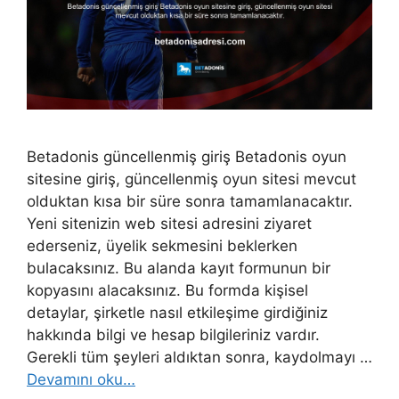
Betadonis güncellenmiş giriş Betadonis oyun
sitesine giriş, güncellenmiş oyun sitesi mevcut
olduktan kısa bir süre sonra tamamlanacaktır.
Yeni sitenizin web sitesi adresini ziyaret
ederseniz, üyelik sekmesini beklerken
bulacaksınız. Bu alanda kayıt formunun bir
kopyasını alacaksınız. Bu formda kişisel
detaylar, şirketle nasıl etkileşime girdiğiniz
hakkında bilgi ve hesap bilgileriniz vardır.
Gerekli tüm şeyleri aldıktan sonra, kaydolmayı …
Devamını oku…