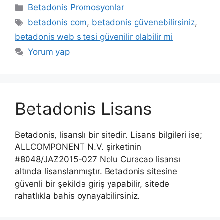
Kategoriler
Betadonis Promosyonlar
Etiketler
betadonis com
,
betadonis güvenebilirsiniz
,
betadonis web sitesi güvenilir olabilir mi
Yorum yap
Betadonis Lisans
Betadonis, lisanslı bir sitedir. Lisans bilgileri ise;
ALLCOMPONENT N.V. şirketinin
#8048/JAZ2015-027 Nolu Curacao lisansı
altında lisanslanmıştır. Betadonis sitesine
güvenli bir şekilde giriş yapabilir, sitede
rahatlıkla bahis oynayabilirsiniz.