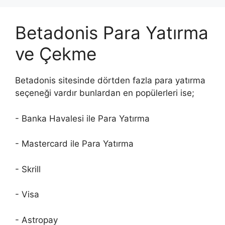
Betadonis Para Yatırma
ve Çekme
Betadonis sitesinde dörtden fazla para yatırma
seçeneği vardır bunlardan en popülerleri ise;
- Banka Havalesi ile Para Yatırma
- Mastercard ile Para Yatırma
- Skrill
- Visa
- Astropay