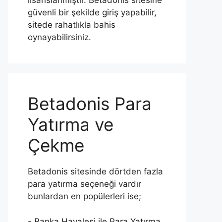
lisanslanmıştır. Betadonis sitesine
güvenli bir şekilde giriş yapabilir,
sitede rahatlıkla bahis
oynayabilirsiniz.
Betadonis Para
Yatırma ve
Çekme
Betadonis sitesinde dörtden fazla
para yatırma seçeneği vardır
bunlardan en popülerleri ise;
- Banka Havalesi ile Para Yatırma