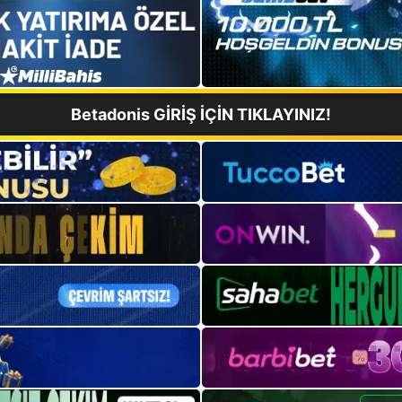
Betadonis GİRİŞ İÇİN TIKLAYINIZ!