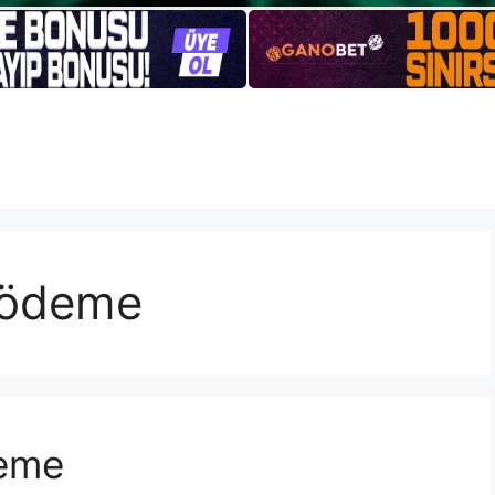
 ödeme
deme