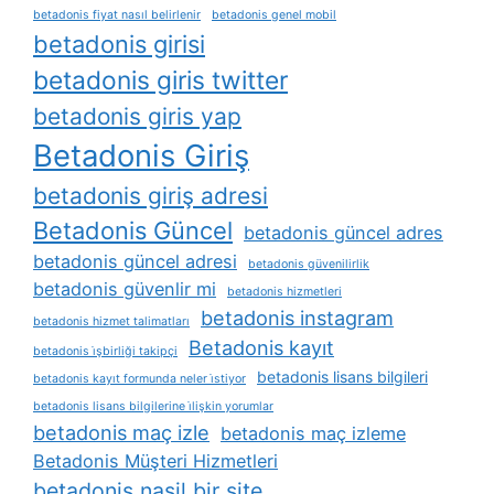
betadonis fiyat nasıl belirlenir
betadonis genel mobil
betadonis girisi
betadonis giris twitter
betadonis giris yap
Betadonis Giriş
betadonis giriş adresi
Betadonis Güncel
betadonis güncel adres
betadonis güncel adresi
betadonis güvenilirlik
betadonis güvenlir mi
betadonis hizmetleri
betadonis instagram
betadonis hizmet talimatları
Betadonis kayıt
betadonis i̇şbirliği takipçi
betadonis lisans bilgileri
betadonis kayıt formunda neler i̇stiyor
betadonis lisans bilgilerine i̇lişkin yorumlar
betadonis maç izle
betadonis maç izleme
Betadonis Müşteri Hizmetleri
betadonis nasil bir site