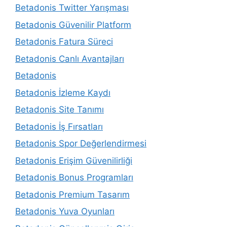
Betadonis Twitter Yarışması
Betadonis Güvenilir Platform
Betadonis Fatura Süreci
Betadonis Canlı Avantajları
Betadonis
Betadonis İzleme Kaydı
Betadonis Site Tanımı
Betadonis İş Fırsatları
Betadonis Spor Değerlendirmesi
Betadonis Erişim Güvenilirliği
Betadonis Bonus Programları
Betadonis Premium Tasarım
Betadonis Yuva Oyunları