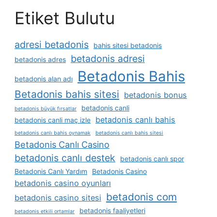
Etiket Bulutu
adresi betadonis
bahis sitesi betadonis
betadonis adresi
betadonis adres
Betadonis Bahis
betadonis alan adı
Betadonis bahis sitesi
betadonis bonus
betadonis canli
betadonis büyük fırsatlar
betadonis canlı bahis
betadonis canli maç izle
betadonis canlı bahis oynamak
betadonis canlı bahis sitesi
Betadonis Canlı Casino
betadonis canlı destek
betadonis canlı spor
Betadonis Canlı Yardım
Betadonis Casino
betadonis casino oyunları
betadonis com
betadonis casino sitesi
betadonis faaliyetleri
betadonis etkili ortamlar