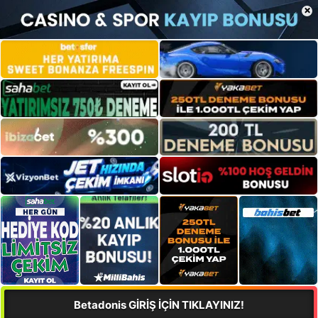
×
Betadonis GİRİŞ İÇİN TIKLAYINIZ!