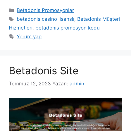
Kategoriler
Betadonis Promosyonlar
Etiketler
betadonis casino lisanslı
,
Betadonis Müşteri
Hizmetleri
,
betadonis promosyon kodu
Yorum yap
Betadonis Site
Temmuz 12, 2023
Yazarı:
admin