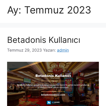
Ay:
Temmuz 2023
Betadonis Kullanıcı
Temmuz 29, 2023
Yazarı:
admin