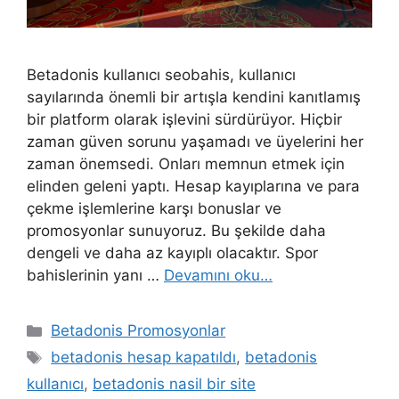
Betadonis kullanıcı seobahis, kullanıcı
sayılarında önemli bir artışla kendini kanıtlamış
bir platform olarak işlevini sürdürüyor. Hiçbir
zaman güven sorunu yaşamadı ve üyelerini her
zaman önemsedi. Onları memnun etmek için
elinden geleni yaptı. Hesap kayıplarına ve para
çekme işlemlerine karşı bonuslar ve
promosyonlar sunuyoruz. Bu şekilde daha
dengeli ve daha az kayıplı olacaktır. Spor
bahislerinin yanı …
Devamını oku…
Kategoriler
Betadonis Promosyonlar
Etiketler
betadonis hesap kapatıldı
,
betadonis
kullanıcı
,
betadonis nasil bir site