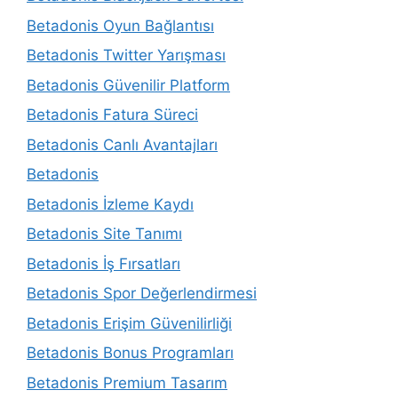
Betadonis Oyun Bağlantısı
Betadonis Twitter Yarışması
Betadonis Güvenilir Platform
Betadonis Fatura Süreci
Betadonis Canlı Avantajları
Betadonis
Betadonis İzleme Kaydı
Betadonis Site Tanımı
Betadonis İş Fırsatları
Betadonis Spor Değerlendirmesi
Betadonis Erişim Güvenilirliği
Betadonis Bonus Programları
Betadonis Premium Tasarım