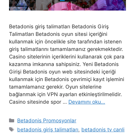
Betadonis giriş talimatları Betadonis Giriş
Talimatları Betadonis oyun sitesi içeriğini
kullanmak için öncelikle site tarafından istenen
giriş talimatlarını tamamlamanız gerekmektedir.
Casino sitelerinin içeriklerini kullanarak çok para
kazanma imkanına sahipsiniz. Yeni Betadonis
Girişi Betadonis oyun web sitesindeki içeriği
kullanmak için Betadonis çevrimiçi kayıt işlemini
tamamlamanız gerekir. Oyun sitelerine
bağlanmak için VPN ayarları etkinleştirilmelidir.
Casino sitesinde spor …
Devamını oku…
Kategoriler
Betadonis Promosyonlar
Etiketler
betadonis giriş talimatları
,
betadonis tv canli