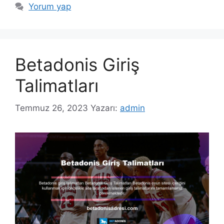
Yorum yap
Betadonis Giriş
Talimatları
Temmuz 26, 2023
Yazarı:
admin