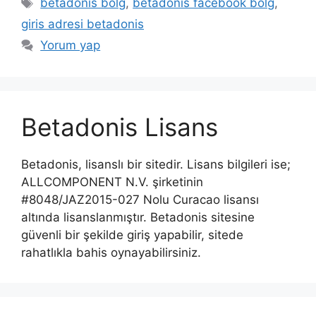
Etiketler
betadonis bolg
,
betadonis facebook bolg
,
giris adresi betadonis
Yorum yap
Betadonis Lisans
Betadonis, lisanslı bir sitedir. Lisans bilgileri ise;
ALLCOMPONENT N.V. şirketinin
#8048/JAZ2015-027 Nolu Curacao lisansı
altında lisanslanmıştır. Betadonis sitesine
güvenli bir şekilde giriş yapabilir, sitede
rahatlıkla bahis oynayabilirsiniz.