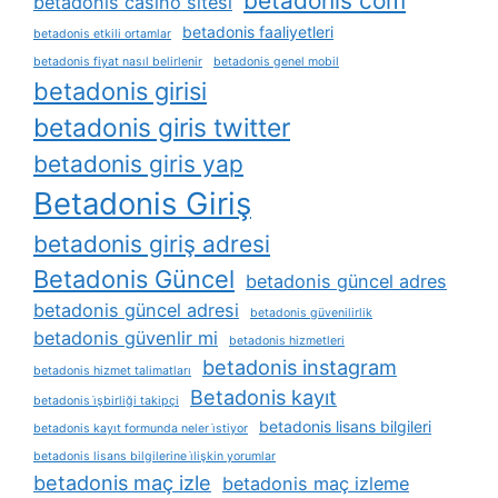
betadonis com
betadonis casino sitesi
betadonis faaliyetleri
betadonis etkili ortamlar
betadonis fiyat nasıl belirlenir
betadonis genel mobil
betadonis girisi
betadonis giris twitter
betadonis giris yap
Betadonis Giriş
betadonis giriş adresi
Betadonis Güncel
betadonis güncel adres
betadonis güncel adresi
betadonis güvenilirlik
betadonis güvenlir mi
betadonis hizmetleri
betadonis instagram
betadonis hizmet talimatları
Betadonis kayıt
betadonis i̇şbirliği takipçi
betadonis lisans bilgileri
betadonis kayıt formunda neler i̇stiyor
betadonis lisans bilgilerine i̇lişkin yorumlar
betadonis maç izle
betadonis maç izleme