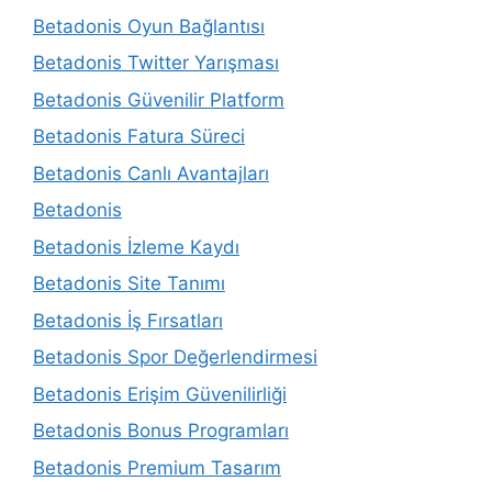
Betadonis Oyun Bağlantısı
Betadonis Twitter Yarışması
Betadonis Güvenilir Platform
Betadonis Fatura Süreci
Betadonis Canlı Avantajları
Betadonis
Betadonis İzleme Kaydı
Betadonis Site Tanımı
Betadonis İş Fırsatları
Betadonis Spor Değerlendirmesi
Betadonis Erişim Güvenilirliği
Betadonis Bonus Programları
Betadonis Premium Tasarım