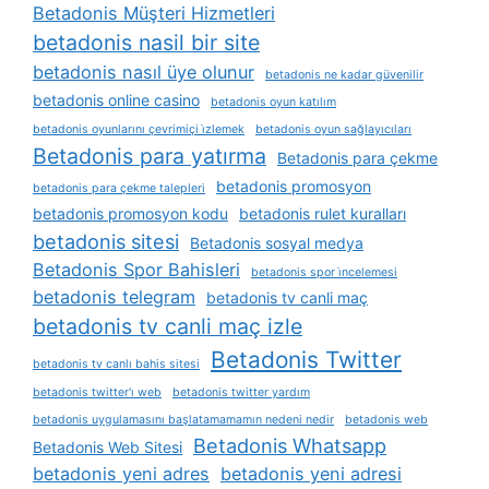
Betadonis Müşteri Hizmetleri
betadonis nasil bir site
betadonis nasıl üye olunur
betadonis ne kadar güvenilir
betadonis online casino
betadonis oyun katılım
betadonis oyunlarını çevrimiçi i̇zlemek
betadonis oyun sağlayıcıları
Betadonis para yatırma
Betadonis para çekme
betadonis promosyon
betadonis para çekme talepleri
betadonis promosyon kodu
betadonis rulet kuralları
betadonis sitesi
Betadonis sosyal medya
Betadonis Spor Bahisleri
betadonis spor i̇ncelemesi
betadonis telegram
betadonis tv canli maç
betadonis tv canli maç izle
Betadonis Twitter
betadonis tv canlı bahis sitesi
betadonis twitter'ı web
betadonis twitter yardım
betadonis uygulamasını başlatamamamın nedeni nedir
betadonis web
Betadonis Whatsapp
Betadonis Web Sitesi
betadonis yeni adres
betadonis yeni adresi