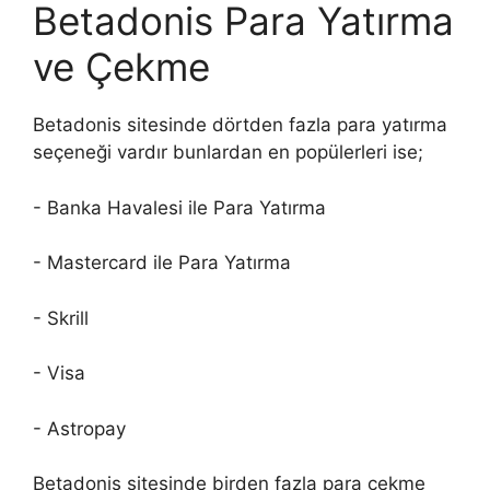
Betadonis Para Yatırma
ve Çekme
Betadonis sitesinde dörtden fazla para yatırma
seçeneği vardır bunlardan en popülerleri ise;
- Banka Havalesi ile Para Yatırma
- Mastercard ile Para Yatırma
- Skrill
- Visa
- Astropay
Betadonis sitesinde birden fazla para çekme