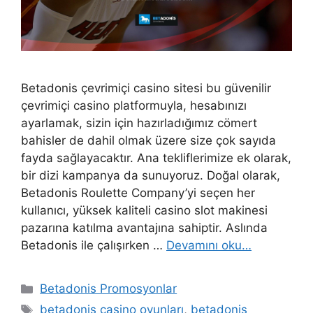
Betadonis çevrimiçi casino sitesi bu güvenilir
çevrimiçi casino platformuyla, hesabınızı
ayarlamak, sizin için hazırladığımız cömert
bahisler de dahil olmak üzere size çok sayıda
fayda sağlayacaktır. Ana tekliflerimize ek olarak,
bir dizi kampanya da sunuyoruz. Doğal olarak,
Betadonis Roulette Company’yi seçen her
kullanıcı, yüksek kaliteli casino slot makinesi
pazarına katılma avantajına sahiptir. Aslında
Betadonis ile çalışırken …
Devamını oku…
Kategoriler
Betadonis Promosyonlar
Etiketler
betadonis casino oyunları
,
betadonis