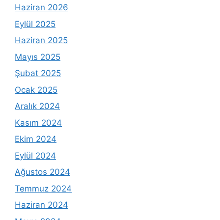
Haziran 2026
Eylül 2025
Haziran 2025
Mayıs 2025
Şubat 2025
Ocak 2025
Aralık 2024
Kasım 2024
Ekim 2024
Eylül 2024
Ağustos 2024
Temmuz 2024
Haziran 2024