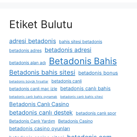
Etiket Bulutu
adresi betadonis
bahis sitesi betadonis
betadonis adresi
betadonis adres
Betadonis Bahis
betadonis alan adı
Betadonis bahis sitesi
betadonis bonus
betadonis canli
betadonis büyük fırsatlar
betadonis canlı bahis
betadonis canli maç izle
betadonis canlı bahis oynamak
betadonis canlı bahis sitesi
Betadonis Canlı Casino
betadonis canlı destek
betadonis canlı spor
Betadonis Canlı Yardım
Betadonis Casino
betadonis casino oyunları