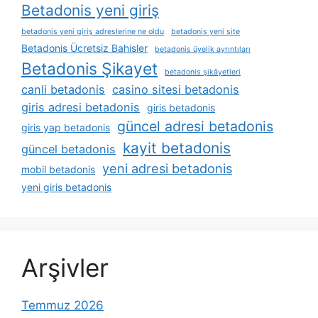
Betadonis yeni giriş
betadonis yeni giriş adreslerine ne oldu
betadonis yeni site
Betadonis Ücretsiz Bahisler
betadonis üyelik ayrıntıları
Betadonis Şikayet
betadonis şikâyetleri
canli betadonis
casino sitesi betadonis
giris adresi betadonis
giris betadonis
güncel adresi betadonis
giris yap betadonis
kayit betadonis
güncel betadonis
yeni adresi betadonis
mobil betadonis
yeni giris betadonis
Arşivler
Temmuz 2026