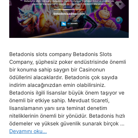
Betadonis slots company Betadonis Slots
Company, şüphesiz poker endüstrisinde önemli
bir konuma sahip saygın bir Casinonun
ödüllerini alacaklardır. Betadonis çok sayıda
indirim alacağınızdan emin olabilirsiniz.
Betadonis ilgili lisanslar büyük önem taşıyor ve
önemli bir etkiye sahip. Mevduat ticareti,
lisanslamanın yanı sıra teminat denetim
niteliklerinin önemli bir yönüdür. Betadonis hızlı
ödemeler ve yüksek güvenlik sunarak birçok …
Devamını oku…