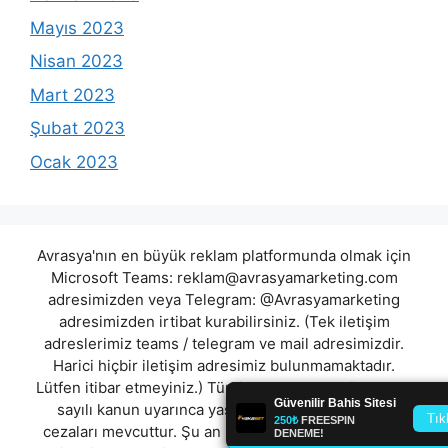
Mayıs 2023
Nisan 2023
Mart 2023
Şubat 2023
Ocak 2023
Avrasya'nın en büyük reklam platformunda olmak için
Microsoft Teams:
reklam@avrasyamarketing.com
adresimizden veya Telegram: @Avrasyamarketing
adresimizden irtibat kurabilirsiniz. (Tek iletişim
adreslerimiz teams / telegram ve mail adresimizdir.
Harici hiçbir iletişim adresimiz bulunmamaktadır.
Lütfen itibar etmeyiniz.) Türkiye yasalarına göre 7258
sayılı kanun uyarınca yasa dışı bahis oynamanın
cezaları mevcuttur. Şu an bulunduğunuz site hiç bir