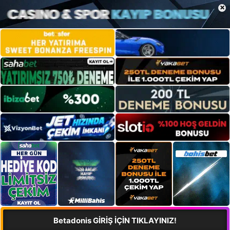
×
Betadonis GİRİŞ İÇİN TIKLAYINIZ!