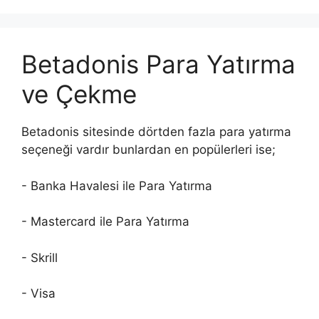
Betadonis Para Yatırma
ve Çekme
Betadonis sitesinde dörtden fazla para yatırma
seçeneği vardır bunlardan en popülerleri ise;
- Banka Havalesi ile Para Yatırma
- Mastercard ile Para Yatırma
- Skrill
- Visa