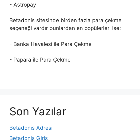
- Astropay
Betadonis sitesinde birden fazla para çekme
seçeneği vardır bunlardan en popülerleri ise;
- Banka Havalesi ile Para Çekme
- Papara ile Para Çekme
Son Yazılar
Betadonis Adresi
Betadonis Giriş