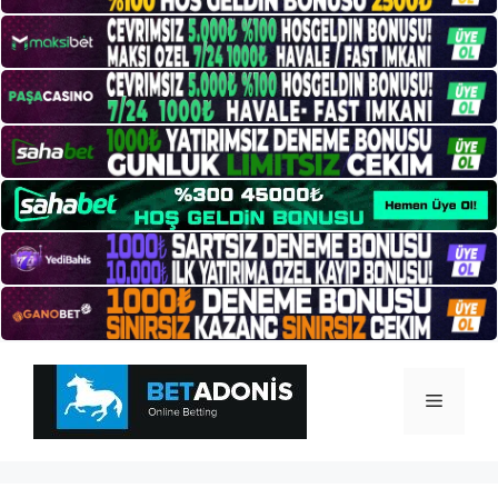
İçeriğe
atla
Menü