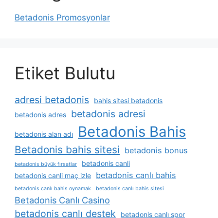
Betadonis Promosyonlar
Etiket Bulutu
adresi betadonis
bahis sitesi betadonis
betadonis adresi
betadonis adres
Betadonis Bahis
betadonis alan adı
Betadonis bahis sitesi
betadonis bonus
betadonis canli
betadonis büyük fırsatlar
betadonis canlı bahis
betadonis canli maç izle
betadonis canlı bahis oynamak
betadonis canlı bahis sitesi
Betadonis Canlı Casino
betadonis canlı destek
betadonis canlı spor