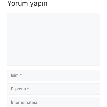
Yorum yapın
Yorum
İsim
E-
posta
İnternet
sitesi