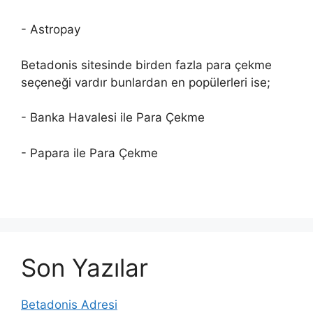
- Astropay
Betadonis sitesinde birden fazla para çekme
seçeneği vardır bunlardan en popülerleri ise;
- Banka Havalesi ile Para Çekme
- Papara ile Para Çekme
Son Yazılar
Betadonis Adresi