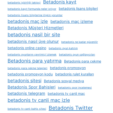
Betadonis kayıt
betadonis i̇şbirliği takipçi
betadonis lisans bilgileri
betadonis kayıt formunda neler i̇stiyor
betadonis lisans bilgilerine i̇lişkin yorumlar
betadonis maç izle
betadonis maç izleme
Betadonis Müşteri Hizmetleri
betadonis nasil bir site
betadonis nasıl üye olunur
betadonis ne kadar güvenilir
betadonis online casino
betadonis oyun katılım
betadonis oyunlarını çevrimiçi i̇zlemek
betadonis oyun sağlayıcıları
Betadonis para yatırma
Betadonis para çekme
betadonis promosyon
betadonis para çekme talepleri
betadonis promosyon kodu
betadonis rulet kuralları
betadonis sitesi
Betadonis sosyal medya
Betadonis Spor Bahisleri
betadonis spor i̇ncelemesi
betadonis telegram
betadonis tv canli maç
betadonis tv canli maç izle
Betadonis Twitter
betadonis tv canlı bahis sitesi