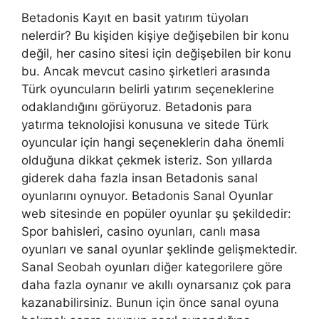
Betadonis Kayıt en basit yatırım tüyoları
nelerdir? Bu kişiden kişiye değişebilen bir konu
değil, her casino sitesi için değişebilen bir konu
bu. Ancak mevcut casino şirketleri arasında
Türk oyuncuların belirli yatırım seçeneklerine
odaklandığını görüyoruz. Betadonis para
yatırma teknolojisi konusuna ve sitede Türk
oyuncular için hangi seçeneklerin daha önemli
olduğuna dikkat çekmek isteriz. Son yıllarda
giderek daha fazla insan Betadonis sanal
oyunlarını oynuyor. Betadonis Sanal Oyunlar
web sitesinde en popüler oyunlar şu şekildedir:
Spor bahisleri, casino oyunları, canlı masa
oyunları ve sanal oyunlar şeklinde gelişmektedir.
Sanal Seobah oyunları diğer kategorilere göre
daha fazla oynanır ve akıllı oynarsanız çok para
kazanabilirsiniz. Bunun için önce sanal oyuna