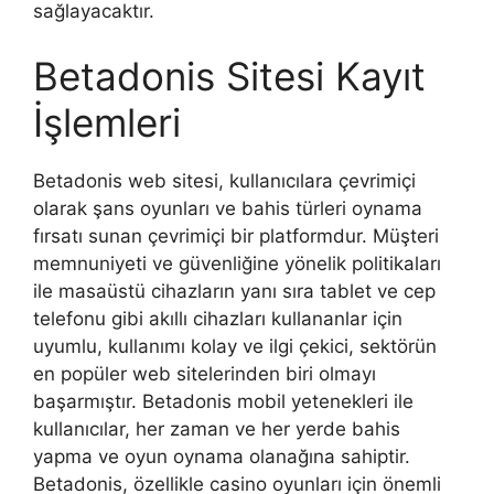
sağlayacaktır.
Betadonis Sitesi Kayıt
İşlemleri
Betadonis web sitesi, kullanıcılara çevrimiçi
olarak şans oyunları ve bahis türleri oynama
fırsatı sunan çevrimiçi bir platformdur. Müşteri
memnuniyeti ve güvenliğine yönelik politikaları
ile masaüstü cihazların yanı sıra tablet ve cep
telefonu gibi akıllı cihazları kullananlar için
uyumlu, kullanımı kolay ve ilgi çekici, sektörün
en popüler web sitelerinden biri olmayı
başarmıştır. Betadonis mobil yetenekleri ile
kullanıcılar, her zaman ve her yerde bahis
yapma ve oyun oynama olanağına sahiptir.
Betadonis, özellikle casino oyunları için önemli