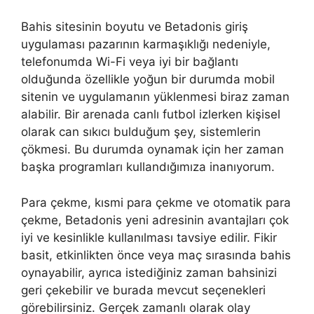
Bahis sitesinin boyutu ve Betadonis giriş
uygulaması pazarının karmaşıklığı nedeniyle,
telefonumda Wi-Fi veya iyi bir bağlantı
olduğunda özellikle yoğun bir durumda mobil
sitenin ve uygulamanın yüklenmesi biraz zaman
alabilir. Bir arenada canlı futbol izlerken kişisel
olarak can sıkıcı bulduğum şey, sistemlerin
çökmesi. Bu durumda oynamak için her zaman
başka programları kullandığımıza inanıyorum.
Para çekme, kısmi para çekme ve otomatik para
çekme, Betadonis yeni adresinin avantajları çok
iyi ve kesinlikle kullanılması tavsiye edilir. Fikir
basit, etkinlikten önce veya maç sırasında bahis
oynayabilir, ayrıca istediğiniz zaman bahsinizi
geri çekebilir ve burada mevcut seçenekleri
görebilirsiniz. Gerçek zamanlı olarak olay