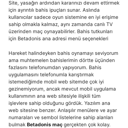
Site, yasağın ardından kararınızı devam ettirmek
için ayrıntılı bahis ipuçları sunar. Aslında
kullanıcılar sadece oyun sistemine en iyi erişime
sahip olmakla kalmaz, aynı zamanda canlı TV
üzerinden maç oynayabilirler. Bahis tutkunları
için Betadonis ana adresi menü seçenekleri
Hareket halindeyken bahis oynamayı seviyorum
ama muhtemelen bahislerimin dörtte üçünden
fazlasını telefonumdan yapıyorum. Bahis
uygulamasını telefonumla karıştırmak
istemediğimde mobil web sitemde çok iyi
gezinemiyorum, ancak mevcut mobil uygulama
kullanımının ana web sitesiyle ilişkili tüm
işlevlere sahip olduğunu gördük. Yazılım ana
web sitesine benzer. Anlaşılır menülere ve ayar
numaraları ve sembol listelerine sahip alanları
bulmak
Betadonis maç
gerçekten çok kolay.