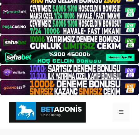
İçeriğe
atla
Menü