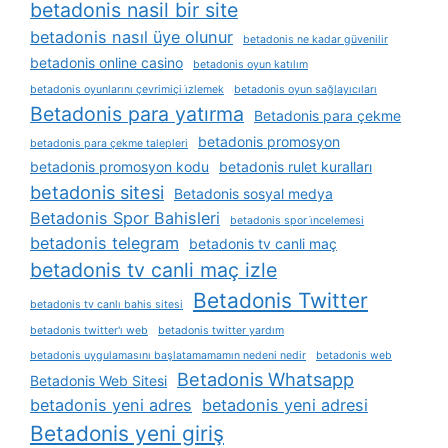
betadonis nasil bir site
betadonis nasıl üye olunur
betadonis ne kadar güvenilir
betadonis online casino
betadonis oyun katılım
betadonis oyunlarını çevrimiçi i̇zlemek
betadonis oyun sağlayıcıları
Betadonis para yatırma
Betadonis para çekme
betadonis promosyon
betadonis para çekme talepleri
betadonis promosyon kodu
betadonis rulet kuralları
betadonis sitesi
Betadonis sosyal medya
Betadonis Spor Bahisleri
betadonis spor i̇ncelemesi
betadonis telegram
betadonis tv canli maç
betadonis tv canli maç izle
Betadonis Twitter
betadonis tv canlı bahis sitesi
betadonis twitter'ı web
betadonis twitter yardım
betadonis uygulamasını başlatamamamın nedeni nedir
betadonis web
Betadonis Whatsapp
Betadonis Web Sitesi
betadonis yeni adres
betadonis yeni adresi
Betadonis yeni giriş