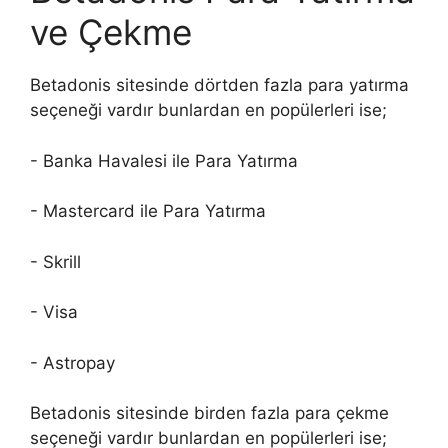
ve Çekme
Betadonis sitesinde dörtden fazla para yatırma
seçeneği vardır bunlardan en popülerleri ise;
- Banka Havalesi ile Para Yatırma
- Mastercard ile Para Yatırma
- Skrill
- Visa
- Astropay
Betadonis sitesinde birden fazla para çekme
seçeneği vardır bunlardan en popülerleri ise;