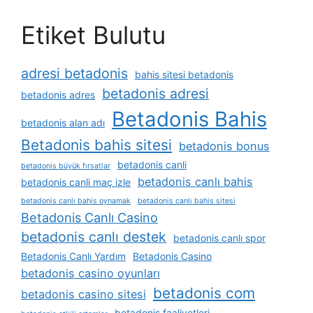
Etiket Bulutu
adresi betadonis
bahis sitesi betadonis
betadonis adresi
betadonis adres
Betadonis Bahis
betadonis alan adı
Betadonis bahis sitesi
betadonis bonus
betadonis canli
betadonis büyük fırsatlar
betadonis canlı bahis
betadonis canli maç izle
betadonis canlı bahis oynamak
betadonis canlı bahis sitesi
Betadonis Canlı Casino
betadonis canlı destek
betadonis canlı spor
Betadonis Canlı Yardım
Betadonis Casino
betadonis casino oyunları
betadonis com
betadonis casino sitesi
betadonis faaliyetleri