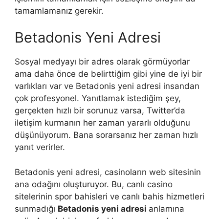
tamamlamanız gerekir.
Betadonis Yeni Adresi
Sosyal medyayı bir adres olarak görmüyorlar
ama daha önce de belirttiğim gibi yine de iyi bir
varlıkları var ve Betadonis yeni adresi insandan
çok profesyonel. Yanıtlamak istediğim şey,
gerçekten hızlı bir sorunuz varsa, Twitter’da
iletişim kurmanın her zaman yararlı olduğunu
düşünüyorum. Bana sorarsanız her zaman hızlı
yanıt verirler.
Betadonis yeni adresi, casinoların web sitesinin
ana odağını oluşturuyor. Bu, canlı casino
sitelerinin spor bahisleri ve canlı bahis hizmetleri
sunmadığı
Betadonis yeni adresi
anlamına