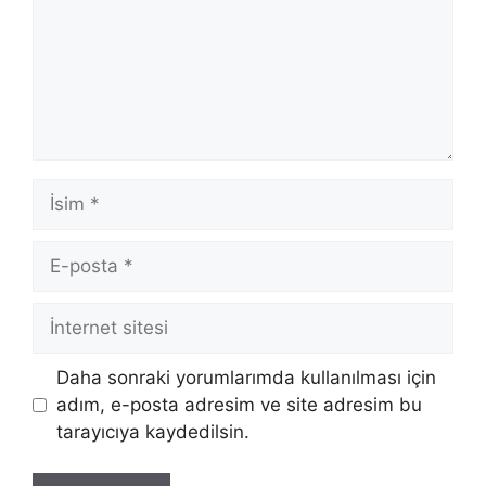
İsim
E-
posta
İnternet
sitesi
Daha sonraki yorumlarımda kullanılması için
adım, e-posta adresim ve site adresim bu
tarayıcıya kaydedilsin.