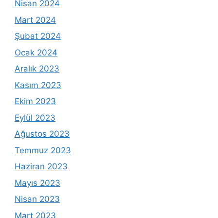
Nisan 2024
Mart 2024
Şubat 2024
Ocak 2024
Aralık 2023
Kasım 2023
Ekim 2023
Eylül 2023
Ağustos 2023
Temmuz 2023
Haziran 2023
Mayıs 2023
Nisan 2023
Mart 2023