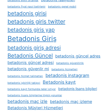
betadonis etkili ortamlar
betadonis fiyat nasıl belirlenir
betadonis genel mobil
betadonis girisi
betadonis giris twitter
betadonis giris yap
Betadonis Giriş
betadonis giriş adresi
Betadonis Güncel
betadonis güncel adres
betadonis güncel adresi
betadonis güvenilirlik
betadonis güvenlir mi
betadonis hizmetleri
betadonis instagram
betadonis hizmet talimatları
Betadonis kayıt
betadonis i̇şbirliği takipçi
betadonis lisans bilgileri
betadonis kayıt formunda neler i̇stiyor
betadonis lisans bilgilerine i̇lişkin yorumlar
betadonis maç izle
betadonis maç izleme
Betadonis Müşteri Hizmetleri