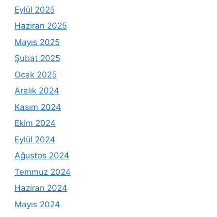
Eylül 2025
Haziran 2025
Mayıs 2025
Şubat 2025
Ocak 2025
Aralık 2024
Kasım 2024
Ekim 2024
Eylül 2024
Ağustos 2024
Temmuz 2024
Haziran 2024
Mayıs 2024