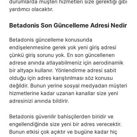
durumlarda müşteri hizmetleri size gerektiği gibi
yardımcı olacaktır.
Betadonis Son Güncelleme Adresi Nedir
Betadonis güncelleme konusunda
endişelenmesine gerek yok yeni giriş adresi
çünkü giriş sorunu yok. En son güncellenen
adrese anında atlayabilmeniz için aerodinamik
bir altyapı kullanır. Yönlendirme adresi sabit
olduğu için adres karıştırılması söz konusu
değildir. Bunun yerine sosyal medyadan müşteri
hizmetlerine kadar uzanan kanallar size yeni
adresinizi anında bildirir.
Betadonis güvenilir bahisçilerden biridir ve
engellendiğinde size yeni bir adres verecektir.
Bunun etkisi çok açıktır ve bugüne kadar hiç