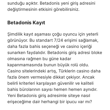
sunduğu açıktır. Betadonis yeni giriş adresini
değiştirmesinin etkisini görebilirsiniz.
Betadonis Kayıt
Şimdilik kayıt aşaması çoğu oyuncu için yeterli
görünüyor. Bu standart 7/24 erişimi sağlamak,
daha fazla bahis seçeneği ve casino içeriği
sunarken faydalıdır. Betadonis giriş adresi bloke
olmasına rağmen bu güne kadar
kapanmamasında bunun büyük rolü oldu.
Casino sitelerindeki artış, Türklerin casino daha
fazla önem vermesiyle dikkat çekiyor. Ancak
belirli kriterleri karşılayan güvenilir ve kaliteli
bahis bürolarının sayısı hemen hemen aynıdır.
Yeni Betadonis giriş adresimle siteye nasıl
erişeceğime dair herhangi bir ipucu var mı?