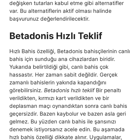
değişken tutarları kabul etme gibi alternatifler
var. Bu alternatiflerin aktif olması halinde
başvurunuz değerlendirilecektir.
Betadonis Hızlı Teklif
Hızlı Bahis özelliği, Betadonis bahisçilerinin canlı
bahis için sunduğu ana cihazlardan biridir.
Yukarıda belirtildiği gibi, canlı bahis çok
hassastır. Her zaman sabit değildir. Gerçek
zamanlı bahislerin yakında kapandığını
görebilirsiniz.
Betadonis hızlı teklif
Bir penaltı
verildikten, kırmızı kart verildikten ve bir
deplasman maçı oynandıktan sonra canlı bahis
geçersizdir. Bazen kaybolur ve bazen asla geri
gelmez. Bu yüzden canlı bahis ile şansınızı
denemek istiyorsanız acele edin. Bu aşamada
hızlı bahis özelliği dikkate alınır. Uygulamalar,