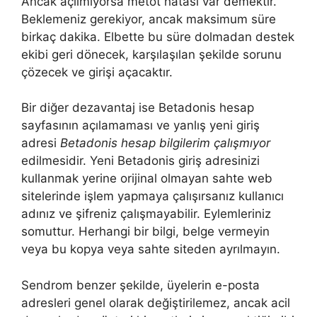
Ancak açılmıyorsa metot hatası var demektir.
Beklemeniz gerekiyor, ancak maksimum süre
birkaç dakika. Elbette bu süre dolmadan destek
ekibi geri dönecek, karşılaşılan şekilde sorunu
çözecek ve girişi açacaktır.
Bir diğer dezavantaj ise Betadonis hesap
sayfasının açılamaması ve yanlış yeni giriş
adresi
Betadonis hesap bilgilerim çalışmıyor
edilmesidir. Yeni Betadonis giriş adresinizi
kullanmak yerine orijinal olmayan sahte web
sitelerinde işlem yapmaya çalışırsanız kullanıcı
adınız ve şifreniz çalışmayabilir. Eylemleriniz
somuttur. Herhangi bir bilgi, belge vermeyin
veya bu kopya veya sahte siteden ayrılmayın.
Sendrom benzer şekilde, üyelerin e-posta
adresleri genel olarak değiştirilemez, ancak acil