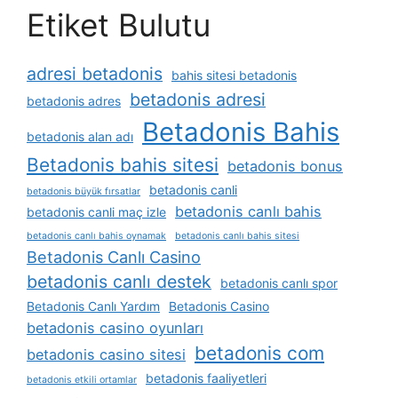
Etiket Bulutu
adresi betadonis
bahis sitesi betadonis
betadonis adresi
betadonis adres
Betadonis Bahis
betadonis alan adı
Betadonis bahis sitesi
betadonis bonus
betadonis canli
betadonis büyük fırsatlar
betadonis canlı bahis
betadonis canli maç izle
betadonis canlı bahis oynamak
betadonis canlı bahis sitesi
Betadonis Canlı Casino
betadonis canlı destek
betadonis canlı spor
Betadonis Canlı Yardım
Betadonis Casino
betadonis casino oyunları
betadonis com
betadonis casino sitesi
betadonis faaliyetleri
betadonis etkili ortamlar