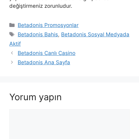
değiştirmeniz zorunludur.
Kategoriler
Betadonis Promosyonlar
Etiketler
Betadonis Bahis
,
Betadonis Sosyal Medyada
Aktif
Betadonis Canlı Casino
Betadonis Ana Sayfa
Yorum yapın
Yorum