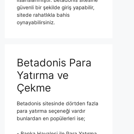
lisanslanmıştır. Betadonis sitesine
güvenli bir şekilde giriş yapabilir,
sitede rahatlıkla bahis
oynayabilirsiniz.
Betadonis Para
Yatırma ve
Çekme
Betadonis sitesinde dörtden fazla
para yatırma seçeneği vardır
bunlardan en popülerleri ise;
- Banka Havalesi ile Para Yatırma