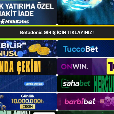
Betadonis GİRİŞ İÇİN TIKLAYINIZ!