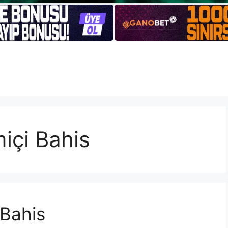
içi Bahis
 Bahis