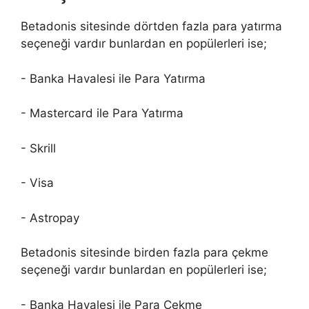
Betadonis sitesinde dörtden fazla para yatırma
seçeneği vardır bunlardan en popülerleri ise;
- Banka Havalesi ile Para Yatırma
- Mastercard ile Para Yatırma
- Skrill
- Visa
- Astropay
Betadonis sitesinde birden fazla para çekme
seçeneği vardır bunlardan en popülerleri ise;
- Banka Havalesi ile Para Çekme