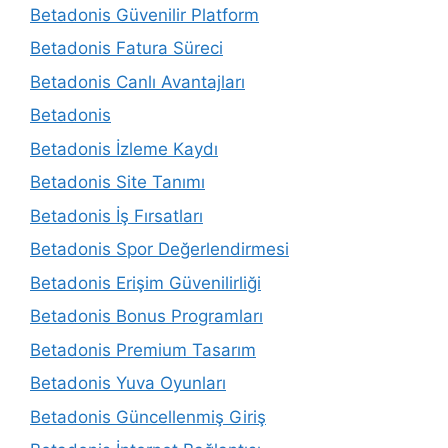
Betadonis Güvenilir Platform
Betadonis Fatura Süreci
Betadonis Canlı Avantajları
Betadonis
Betadonis İzleme Kaydı
Betadonis Site Tanımı
Betadonis İş Fırsatları
Betadonis Spor Değerlendirmesi
Betadonis Erişim Güvenilirliği
Betadonis Bonus Programları
Betadonis Premium Tasarım
Betadonis Yuva Oyunları
Betadonis Güncellenmiş Giriş