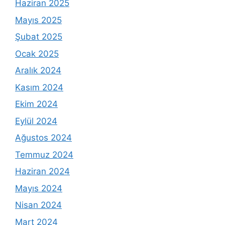
Haziran 2025
Mayıs 2025
Şubat 2025
Ocak 2025
Aralık 2024
Kasım 2024
Ekim 2024
Eylül 2024
Ağustos 2024
Temmuz 2024
Haziran 2024
Mayıs 2024
Nisan 2024
Mart 2024