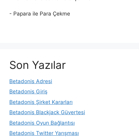
- Papara ile Para Çekme
Son Yazılar
Betadonis Adresi
Betadonis Giriş
Betadonis Şirket Kararları
Betadonis Blackjack Güvertesi
Betadonis Oyun Bağlantısı
Betadonis Twitter Yarışması