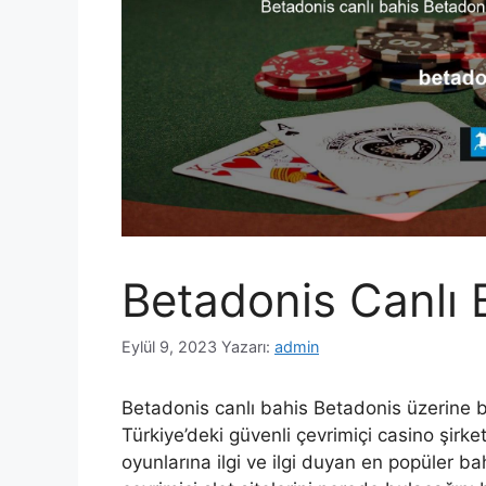
Betadonis Canlı 
Eylül 9, 2023
Yazarı:
admin
Betadonis canlı bahis Betadonis üzerine 
Türkiye’deki güvenli çevrimiçi casino şirket
oyunlarına ilgi ve ilgi duyan en popüler ba